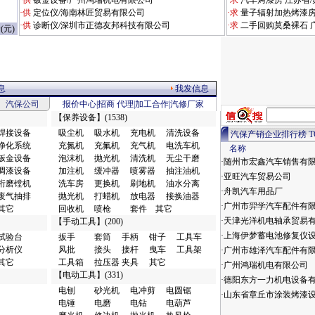
·供
钣金设备/广州鸿瑞机电有限公司
·求
汽车烤漆房 江苏省
·供
定位仪/海南林匠贸易有限公司
·求
量子辐射加热烤漆房
·供
诊断仪/深圳市正德友邦科技有限公司
·求
二手回购莫桑裸石 
(元)
息
我发信息
汽保公司
报价中心
|
招商
代理
|
加工合作
|
汽修厂家
【
保养设备
】(1538)
焊接设备
吸尘机
吸水机
充电机
清洗设备
汽保产销企业排行榜 TO
净化系统
充氮机
充氟机
充气机
电洗车机
名称
钣金设备
泡沫机
抛光机
清洗机
无尘干磨
·随州市宏鑫汽车销售有
调漆设备
加注机
缓冲器
喷雾器
抽注油机
·亚旺汽车贸易公司
珩磨镗机
洗车房
更换机
刷地机
油水分离
·舟凯汽车用品厂
废气抽排
抛光机
打蜡机
放电器
接换油器
·广州市羿学汽车配件有
其它
回收机
喷枪
套件
其它
·天津光洋机电轴承贸易
【
手动工具
】(200)
·上海伊梦蓄电池修复仪
试验台
扳手
套筒
手柄
钳子
工具车
分析仪
风批
接头
接杆
曳车
工具架
·广州市雄泽汽车配件有
其它
工具箱
拉压器
夹具
其它
·广州鸿瑞机电有限公司
【
电动工具
】(331)
·德阳东方一力机电设备
电刨
砂光机
电冲剪
电圆锯
·山东省章丘市涂装烤漆
电锤
电磨
电钻
电葫芦