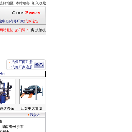
选择地区
·本站服务 ·
加入收藏
索中心
|
汽修厂家
|
汽保论坛
网站登陆
举升机
热门词：
烤漆房
扒胎机
电洗车机
清洗设备
其它
定位仪
检测仪
乘用车
其它
汽保厂商注册
汽修厂家注册
册会员发布信息，我们会给你最好的服务！ 最新加盟企业：
·
乐山挖机出租有限公司
·
广
通达汽保
江苏中大集团
我发布
市
 湖南省/长沙市