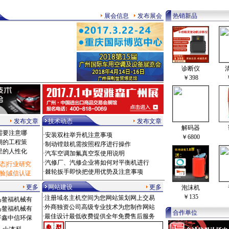
展会信息
发布展会
热销新品
诊断仪
￥398
发布文章
技术动态
发布文章
解码器
需要注意哪
·
安装双柱举升机注意事项
￥6800
期的工程策
·
制动镗鼓机需按照程序进行操作
里的人性化
·
汽车空调加氟真空泵使用说明
·
汽修厂、汽修企业将如何对平衡机进行
态
|
行业研究
·
棘轮扳手即快把使用优势及注意事项
验
|
诚信认证
更多
网站建设
更多
泡沫机
￥135
·注册域名主机空间为您网站策划网上交易
岛鳌福机械有
·外商独资公司高级专业技术为您制作网站
岛鳌福机械有
合作单位
·最佳设计最低收费提供全年免费售后服务
平鑫中信环保