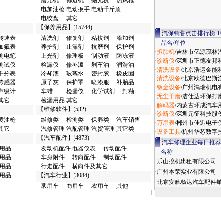
磨光机
修边机
抛光机
热风枪
电加油枪
电动扳手
电动千斤顶
电绞盘
其它
【
保养用品
】(15744)
汽保销售点击排行榜 TO
转速表
清洗剂
修复剂
粘接剂
添加剂
品名
/单位
加氟表
养护剂
止漏剂
抗磨剂
保护剂
·拆胎机
/吉林市亿源茂林
测电笔
上光剂
修理板
制动液
防冻液
·诊断仪
/深圳市正德友邦
测试仪
检漏仪
修补漆
刹车油
润滑油
·清洗设备
/北京浩运金能
千分表
冷却液
玻璃水
密封胶
橡皮圈
·清洗设备
/北京欧德巴斯
传感器
原子灰
保护罩
喷漆服
补胎品
·钣金设备
/广州鸿瑞机电
声级计
车蜡
检漏仪
化学试剂
封釉
·无尘干磨
/洁仕达环保打
其它
检漏用品
其它
·解码器
/内蒙古环成汽车
【
维修软件
】(532)
·诊断仪
/深圳元征科技股
黄油枪
维修类
检测类
保养类
汽车销售
·万用表
/郴州市佳迅电子
其它
汽修管理
汽配管理
汽贸管理
其它类
·设备工具
/杭州华芯数字
【
汽车配件
】(4873)
汽车修理企业每日推荐
用品
发动机配件
电器仪表
传动配件
名称
用品
车身附件
转向配件
制动配件
·
乐山挖机出租有限公司
用品
行走配件
横向件及其它
·
广州本荣实业有限公司
用品
【
汽车行业
】(3084)
·
北京安驰畅达汽车配件
乘用车
商用车
农用车
其他