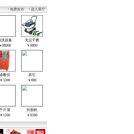
免费发布
进入展厅
清洗设备
无尘干磨
￥98000
￥9800
诊断仪
其它
￥5300
￥880
千斤顶
扒胎机
￥1200
￥8500