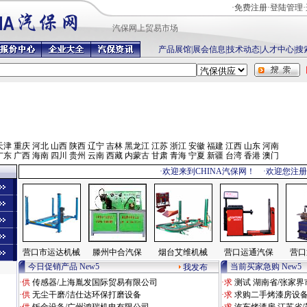
·
免费注册
·
登陆管理
·
汽保网上贸易市场
产品展馆
|
展会信息
|
技术动态
|
人才中心
|
搜
天津
重庆
河北
山西
陕西
辽宁
吉林
黑龙江
江苏
浙江
安徽
福建
江西
山东
河南
广东
广西
海南
四川
贵州
云南
西藏
内蒙古
甘肃
青海
宁夏
新疆
台湾
香港
澳门
·欢迎来到CHINA汽保网！ ·欢迎您注
营口市运达机械
滕州中合汽保
烟台艾维机械
营口运通汽保
营口
今日促销产品 New5
当前买家急购 New5
我发布
·供
传感器/上海胤发国际贸易有限公司
·求
测试 湖南省/张家界
·供
无尘干磨/洁仕达环保打磨设备
·求
求购二手烤漆房设备