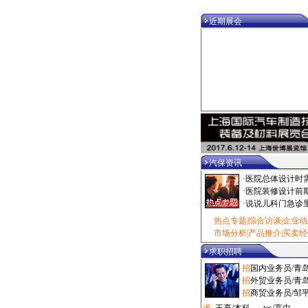
·
乘用车/深圳市 100000元
·
热风枪/泰州市 100000元
近期展会
·
校正仪/拉萨市 100000元
·
油泵/泰州市 1000000元
·
拆装机/烟台市 1080元
·
电洗车机/西安市 108000元
·
修复机/大兴区 10880元
·
洗车房/滨州市 110元
·
气钻/广州市 11000元
·
诊断仪/沈阳市 11000元
·
光毂机/枣庄市 11500元
·
设备工具/闸北区 11500元
·
粘接剂/闵行区 11800元
汽保资讯
·
添加剂/石家庄市 12元
·
医院总体设计时
·
吸尘机/深圳市 1200元
·
医院装修设计前
·
风炮/锡林郭勒盟 1200元
·
说说儿科门急诊
·
空压机/杭州市 12000元
·
磨砂机/广州市 125元
热点专题
|
综合访谈
|
企业动
·
扒胎机/鞍山市 12500元
市场分析
|
产品推介
|
买卖经
·
冷铆机/长春市 12500元
求职招聘
·
检测线/株洲市 125000元
·
工具车/嘉定区 1280元
招
国内业务员/青
·
汽贸管理/抚顺市 1280元
招
外贸业务员/青
·
保养类/杭州市 1280元
招
商贸业务员/邹
·
汽配管理/宁波市 1280元