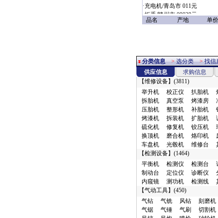
·
充电机/青岛市 011元
·
扳手/赣州市 09028元
品名
产地
单价
·
定位仪/烟台市 1.18万元
·
无尘干磨/广州市 1.3元
·
其它/浦东新区
1.37953518729114E19元
·
电磨/郑州市 1.8元
分类信息
>
选分类
>
找信
·
焊接设备/郑州市 1.8元
供应信息
求购信息
·
喷枪/郑州市 1.8元
【
维修设备
】(3811)
·
配件附件/商丘市 10元
·
电器仪表/广州市 10元
举升机
校正仪
扒胎机
·
缓冲器/郑州市 10元
拆胎机
真空泵
烤漆房
·
检漏仪/武汉市 10元
压胎机
整形机
补胎机
·
发动机配件/廊坊市 10元
烤漆机
拆装机
扩胎机
·
转向配件/广州市 10元
硫化机
修复机
铰压机
·
清洗设备/沧州市 10元
换顶机
磨合机
烙印机
·
传动配件/其它地区 10元
车盘机
光毂机
维修台
·
车身附件/广州市 10元
【
检测设备
】(1464)
·
油水分离/廊坊市 10元
平衡机
检测仪
检测台
·
风钻/廊坊市 10元
制动台
定位仪
诊断仪
·
上光剂/东莞市 10元
内窥镜
测功机
检测线
·
行走配件/广州市 10元
【
气动工具
】(450)
·
制动配件/广州市 10元
气钻
气铣
风钻
刻磨机
·
检测仪/丰台区 10元
气锯
气锤
气刷
切割机
·
横向件及其它/广州市 10元