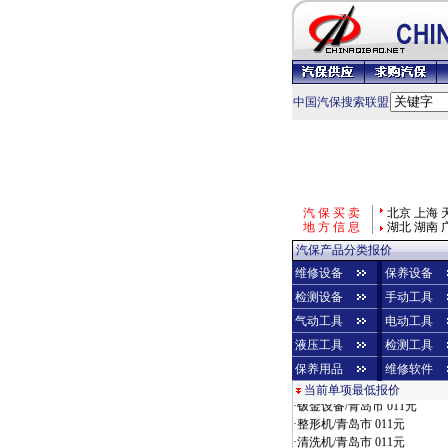
中国汽保搜索联盟
汽 保 买 卖
北京
上海
地 方 信 息
湖北
湖南
汽保产品分类报价
维修设备
保养设备
检测设备
手动工具
气动工具
电动工具
液压工具
检测工具
·
烤漆房/济南市 010元
保养用品
维修软件
·
净化系统/廊坊市 011元
当前单项最低报价
·
钣金设备/青岛市 011元
·
整形机/青岛市 011元
·
清洗机/青岛市 011元