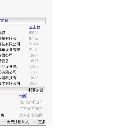
P10
点击数
汽保
89528
科技有限公
87492
科技有限公司
31824
洗车设备有限
21479
有限公司
18674
磨设备
16215
用品设备汽
12628
份有限公司
11836
仪器科技有
10448
技术有限公司
10387
我要加盟
地区
四川省/乐山市
广东省/广州市
销售
北京市/朝阳区
>>
免费注册加入
>>
更多