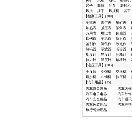
风铲
风炮
喷枪
砂轮机
·
其它类/西安市 100元
起子
套筒
油泵
磨砂机
·
汽车漆/广州市 100元
风批
扳手
风扳机
其它
·
烟度计/和平区 100元
【
检测工具
】(209)
·
真空泵/廊坊市 100元
测试表
真空表
量缸表
·
分析仪/西青区 100元
加热表
减压表
倾角表
·
接头/东莞市 100元
万用表
燃比表
传感器
·
试验台/西青区 100元
探伤仪
测温仪
折射仪
·
清洗剂/东城区 100元
鉴别仪
漏气仪
冰点仪
·
化工试剂/黄浦区 1000元
解码器
示波器
听诊器
·
汽车销售/聊城市 1000元
烟度计
光度计
油耗计
·
抽注油机/深圳市 1000元
拉力计
温度计
踏板计
·
润滑油/深圳市 1000元
【
液压工具
】(503)
·
加注机/深圳市 1000元
·
商用车/闵行区 1000元
千斤顶
冷铆机
空压机
·
维修台/聊城市 1000元
铆步机
冲铆机
拉压机
·
汽修管理/聊城市 1000元
【
汽车用品
】(25)
·
磨光机/东莞市 10000元
汽车影音娱乐
汽车内饰
·
解码器/成都市 10000元
汽车电子电器
汽车外饰
·
举升机/济南市 10000元
汽车安全用品
汽车通讯
·
千斤顶/泰州市 10000元
汽车改装用品
汽车养护
·
充氮机/广州市 10000元
旅行驾游用品
·
接杆/泰州市 10000元
·
维修养护/闸北区 100000元
·
检测台/福州市 100000元
·
电动扳手/泰州市 100000元