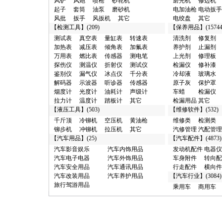
风铲
风炮
喷枪
砂轮机
磨光机
修边机
·
横向件及其它/广州市 10元
起子
套筒
油泵
磨砂机
电加油枪
电动扳手
·
其它类/西安市 100元
风批
扳手
风扳机
其它
电绞盘
其它
·
汽车漆/广州市 100元
【
检测工具
】(209)
【
保养用品
】(15744
·
烟度计/和平区 100元
测试表
真空表
量缸表
转速表
清洗剂
修复剂
·
真空泵/廊坊市 100元
加热表
减压表
倾角表
加氟表
养护剂
止漏剂
·
分析仪/西青区 100元
万用表
燃比表
传感器
测电笔
上光剂
修理板
·
接头/东莞市 100元
探伤仪
测温仪
折射仪
测试仪
检漏仪
修补漆
·
试验台/西青区 100元
鉴别仪
漏气仪
冰点仪
千分表
冷却液
玻璃水
·
清洗剂/东城区 100元
解码器
示波器
听诊器
传感器
原子灰
保护罩
·
化工试剂/黄浦区 1000元
烟度计
光度计
油耗计
声级计
车蜡
检漏仪
·
汽车销售/聊城市 1000元
拉力计
温度计
踏板计
其它
检漏用品
其它
·
抽注油机/深圳市 1000元
【
液压工具
】(503)
【
维修软件
】(532)
·
润滑油/深圳市 1000元
千斤顶
冷铆机
空压机
黄油枪
维修类
检测类
·
加注机/深圳市 1000元
铆步机
冲铆机
拉压机
其它
汽修管理
汽配管理
·
商用车/闵行区 1000元
【
汽车用品
】(25)
【
汽车配件
】(4873)
·
维修台/聊城市 1000元
·
汽修管理/聊城市 1000元
汽车影音娱乐
汽车内饰用品
发动机配件
电器仪
·
磨光机/东莞市 10000元
汽车电子电器
汽车外饰用品
车身附件
转向配
·
解码器/成都市 10000元
汽车安全用品
汽车通讯用品
行走配件
横向件
·
举升机/济南市 10000元
汽车改装用品
汽车养护用品
【
汽车行业
】(3084)
·
千斤顶/泰州市 10000元
旅行驾游用品
乘用车
商用车
·
充氮机/广州市 10000元
·
接杆/泰州市 10000元
·
维修养护/闸北区 100000元
·
检测台/福州市 100000元