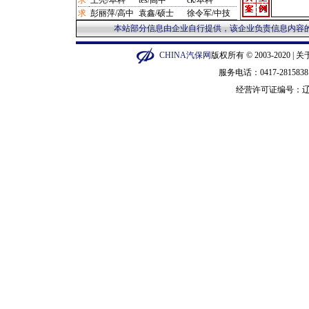
求
王亮/本科
tes/高中
ck/本科
·
汽配管理/宁波市 1280元
求
彭丽萍/高中
袁鑫/硕士
徐令军/中技
·
制动台/营口市 12800元
本站部分信息由企业自行提供，该企业负责信息内容的
·
补胎机/闵行区 12800元
·
泡沫机/金华市 135元
CHINA汽保网
版权所有 © 2003-2020 |
关
·
平衡机/广州市 14000元
·
修复剂/长宁区 15元
服务电话：0417-28158
·
橡皮圈/衡水市 150元
经营许可证编号：
辽
·
套件/郑州市 150000元
·
听诊器/广州市 1550元
·
手柄/泰州市 1600元
·
汽车整车/普陀区 16000元
·
砂轮机/苏州市 1688元
·
压胎机/枣庄市 19900元
·
烙印机/徐汇区 20元
·
钳子/武汉市 200元
·
换顶机/石家庄市 20000元
·
示波器/郑州市 22000元
·
抛光机/深圳市 23元
·
硫化机/黄浦区 230000元
·
烤漆机/成都市 235000元
·
拆胎机/营口市 2400元
·
铆步机/枣庄市 2500元
·
冲铆机/枣庄市 2500元
·
套筒/赣州市 280元
·
维修类/沈阳市 300元