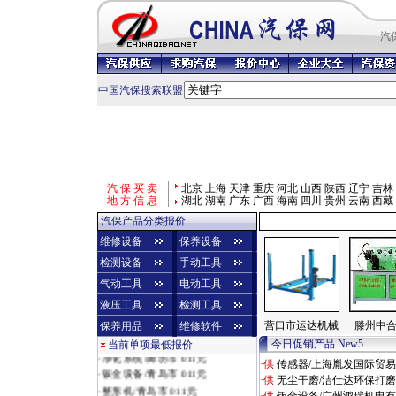
汽
中国汽保搜索联盟
汽 保 买 卖
北京
上海
天津
重庆
河北
山西
陕西
辽宁
吉林
地 方 信 息
湖北
湖南
广东
广西
海南
四川
贵州
云南
西藏
汽保产品分类报价
维修设备
保养设备
检测设备
手动工具
气动工具
电动工具
液压工具
检测工具
营口市运达机械
滕州中
保养用品
维修软件
·
烤漆房/济南市 010元
今日促销产品 New5
当前单项最低报价
·
净化系统/廊坊市 011元
·供
传感器/上海胤发国际贸
·
钣金设备/青岛市 011元
·供
无尘干磨/洁仕达环保打
·
整形机/青岛市 011元