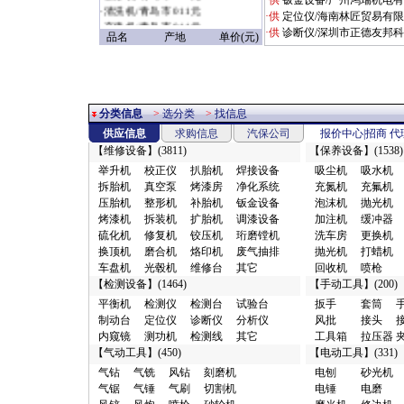
·供
钣金设备/广州鸿瑞机电
·
清洗机/青岛市 011元
·供
定位仪/海南林匠贸易有
·
充电机/青岛市 011元
·供
诊断仪/深圳市正德友邦
品名
产地
单价(元)
·
扳手/赣州市 09028元
·
定位仪/烟台市 1.18万元
·
无尘干磨/广州市 1.3元
·
其它/浦东新区
1.37953518729114E19元
分类信息
>
选分类
>
找信息
·
电磨/郑州市 1.8元
供应信息
求购信息
汽保公司
报价中心
|
招商
代
·
焊接设备/郑州市 1.8元
【
维修设备
】(3811)
【
保养设备
】(1538)
·
喷枪/郑州市 1.8元
·
配件附件/商丘市 10元
举升机
校正仪
扒胎机
焊接设备
吸尘机
吸水机
·
电器仪表/广州市 10元
拆胎机
真空泵
烤漆房
净化系统
充氮机
充氟机
·
缓冲器/郑州市 10元
压胎机
整形机
补胎机
钣金设备
泡沫机
抛光机
·
检漏仪/武汉市 10元
烤漆机
拆装机
扩胎机
调漆设备
加注机
缓冲器
·
发动机配件/廊坊市 10元
硫化机
修复机
铰压机
珩磨镗机
洗车房
更换机
·
转向配件/广州市 10元
换顶机
磨合机
烙印机
废气抽排
抛光机
打蜡机
·
清洗设备/沧州市 10元
车盘机
光毂机
维修台
其它
回收机
喷枪
·
传动配件/其它地区 10元
【
检测设备
】(1464)
【
手动工具
】(200)
·
车身附件/广州市 10元
平衡机
检测仪
检测台
试验台
扳手
套筒
·
油水分离/廊坊市 10元
制动台
定位仪
诊断仪
分析仪
风批
接头
·
风钻/廊坊市 10元
内窥镜
测功机
检测线
其它
工具箱
拉压器
·
上光剂/东莞市 10元
【
气动工具
】(450)
【
电动工具
】(331)
·
行走配件/广州市 10元
气钻
气铣
风钻
刻磨机
电刨
砂光机
·
制动配件/广州市 10元
气锯
气锤
气刷
切割机
电锤
电磨
·
检测仪/丰台区 10元