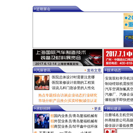
·
电动扳手/泰州市 100000元
·
乘用车/深圳市 100000元
近期展会
·
热风枪/泰州市 100000元
·
校正仪/拉萨市 100000元
·
油泵/泰州市 1000000元
·
拆装机/烟台市 1080元
·
电洗车机/西安市 108000元
·
修复机/大兴区 10880元
·
洗车房/滨州市 110元
·
气钻/广州市 11000元
·
诊断仪/沈阳市 11000元
·
光毂机/枣庄市 11500元
·
设备工具/闸北区 11500元
汽保资讯
发布文章
技术动态
·
粘接剂/闵行区 11800元
·
医院总体设计时需要注意哪
·
添加剂/石家庄市 12元
·
安装双柱举升机
·
医院装修设计前期的工程策
·
吸尘机/深圳市 1200元
·
制动镗鼓机需按
·
说说儿科门急诊里的人性化
·
风炮/锡林郭勒盟 1200元
·
汽车空调加氟真
·
空压机/杭州市 12000元
·
汽修厂、汽修企
热点专题
|
综合访谈
|
企业动态
|
行业研究
·
磨砂机/广州市 125元
·
棘轮扳手即快把
市场分析
|
产品推介
|
买卖经验
|
诚信认证
·
扒胎机/鞍山市 12500元
求职招聘
更多
网站建设
·
冷铆机/长春市 12500元
·注册域名主机空
·
检测线/株洲市 125000元
招
国内业务员/青岛鳌福机械有
·外商独资公司高
·
工具车/嘉定区 1280元
招
外贸业务员/青岛鳌福机械有
·最佳设计最低收
·
汽贸管理/抚顺市 1280元
招
商贸业务员/邹平鑫中信环保
·
保养类/杭州市 1280元