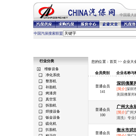
中国最
大
中国汽保搜索联盟
行业分类
您的位置：
首页
>>
企业大
会员类别
企业名称与
深圳佛莱
普通会员
[简介]
深圳
141
美国佛莱邦科
广州大永
普通会员
[简介]
广州
100
清洗）专业
衡水市武
普通会员
[简介]
我厂