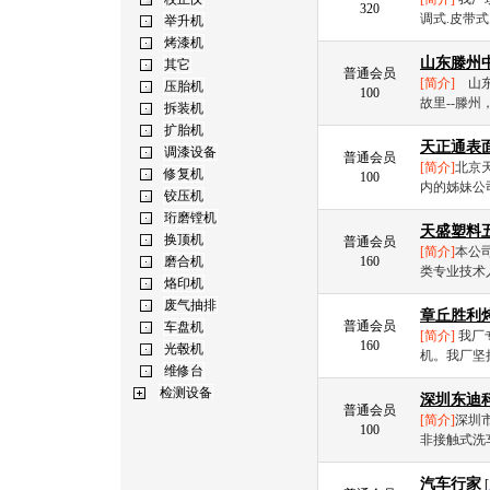
320
调式.皮带式.1
山东滕州
普通会员
[简介]
山东
100
故里--滕州
天正通表
普通会员
[简介]
北京天
100
内的姊妹公
天盛塑料
普通会员
[简介]
本公
160
类专业技术人
章丘胜利
普通会员
[简介]
我厂
160
机。我厂坚
深圳东迪
普通会员
[简介]
深圳
100
非接触式洗
汽车行家
[