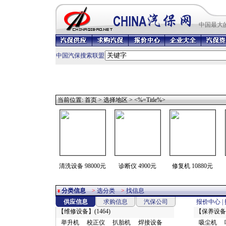
中国最
大
中国汽保搜索联盟
当前位置:
首页
>
选择地区
> <%=Title%>
清洗设备 98000元
诊断仪 4900元
修复机 10880元
分类信息
>
选分类
>
找信息
供应信息
求购信息
汽保公司
报价中心
|
【
维修设备
】(1464)
【
保养设备
举升机
校正仪
扒胎机
焊接设备
吸尘机