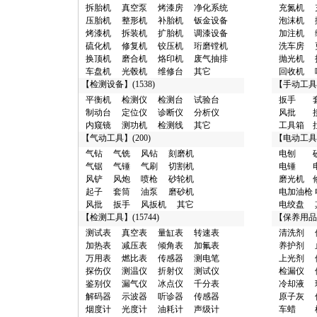
拆胎机
真空泵
烤漆房
净化系统
充氮机
压胎机
整形机
补胎机
钣金设备
泡沫机
烤漆机
拆装机
扩胎机
调漆设备
加注机
硫化机
修复机
铰压机
珩磨镗机
洗车房
换顶机
磨合机
烙印机
废气抽排
抛光机
车盘机
光毂机
维修台
其它
回收机
【
检测设备
】(1538)
【
手动工具
平衡机
检测仪
检测台
试验台
扳手
制动台
定位仪
诊断仪
分析仪
风批
内窥镜
测功机
检测线
其它
工具箱
【
气动工具
】(200)
【
电动工具
气钻
气铣
风钻
刻磨机
电刨
气锯
气锤
气刷
切割机
电锤
风铲
风炮
喷枪
砂轮机
磨光机
起子
套筒
油泵
磨砂机
电加油枪
风批
扳手
风扳机
其它
电绞盘
【
检测工具
】(15744)
【
保养用品
测试表
真空表
量缸表
转速表
清洗剂
加热表
减压表
倾角表
加氟表
养护剂
万用表
燃比表
传感器
测电笔
上光剂
探伤仪
测温仪
折射仪
测试仪
检漏仪
鉴别仪
漏气仪
冰点仪
千分表
冷却液
解码器
示波器
听诊器
传感器
原子灰
烟度计
光度计
油耗计
声级计
车蜡