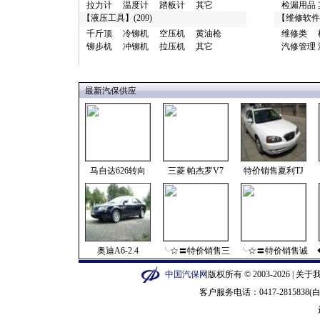
拉力计
温度计
踏板计
其它
检漏用品
【
液压工具
】(209)
【
维修软件
千斤顶
冷铆机
空压机
黄油枪
维修类
铆步机
冲铆机
拉压机
其它
汽修管理
最新汽保供应
马自达626转向
三菱 帕杰罗V7
特价销售夏利TJ
奥迪A6-2.4
╰☆〓特价销售三
╰☆〓特价销售诚
中国汽保网
版权所有 © 2003-2026 |
关于
客户服务电话：0417-2815838(