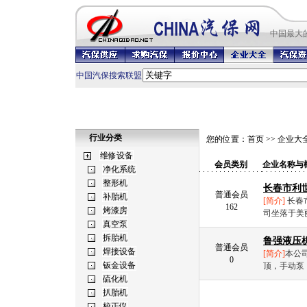
中国最
大
中国汽保搜索联盟
行业分类
您的位置：
首页
>>
企业大
会员类别
企业名称与
长春市利
普通会员
[简介]
长春
162
司坐落于美丽
鲁强液压
普通会员
[简介]
本公
0
顶，手动泵